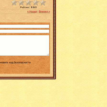
Рейтинг
:
0.0
/
0
« Назад
|
Вперед »