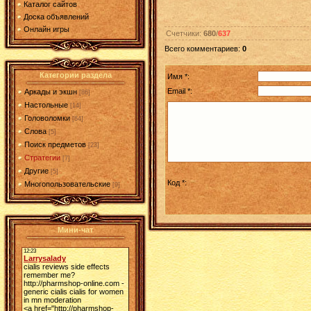
Каталог сайтов
Доска объявлений
Онлайн игры
Счетчики
:
680
/
637
Всего комментариев
:
0
Категории раздела
Имя *:
Email *:
Аркады и экшн
[86]
Настольные
[14]
Головоломки
[64]
Слова
[5]
Поиск предметов
[23]
Стратегии
[7]
Другие
[5]
Код *:
Многопользовательские
[9]
Мини-чат