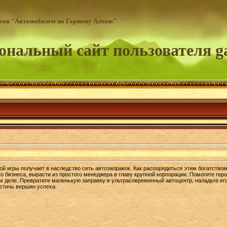
йтов "Автомобилем по Горному Алтаю"
ональный сайт пользователя ga
ой игры получает в наследство сеть автозаправок. Как распорядиться этим богатство
 бизнеса, вырасти из простого менеджера в главу крупной корпорации. Помогите гер
м деле. Превратите маленькую заправку в ультрасовременный автоцентр, наладьте ег
остичь вершин успеха.