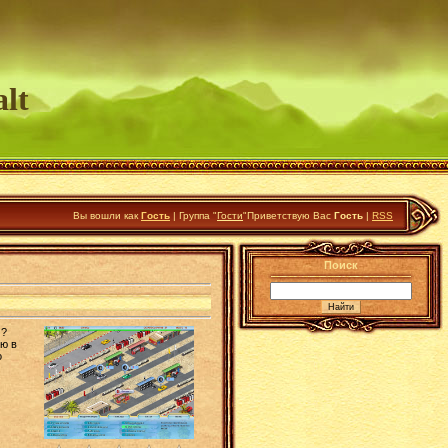
lt
Вы вошли как
Гость
|
Группа
"
Гости
"
Приветствую Вас
Гость
|
RSS
Поиск
м?
ою в
о