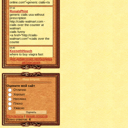
Для добавления необходима
авторизация
Наш опрос
Оцените мой сайт
Отлично
Хорошо
Неплохо
Плохо
Ужасно
Результаты
|
Архив опросов
Всего ответов:
4