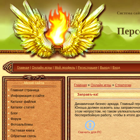
Система са
Перс
Главная
|
Онлайн игры
|
Мой профиль
|
Регистрация
|
Выход
|
Вход
Меню сайта
Главная
»
Онлайн игры
»
Стратегии
Главная страница
Заправъ-ка!
Информация о сайте
Каталог файлов
Динамичная бизнес-аркада. Главный гер
Каталог статей
Юноша должен освоить азы заправочного
этом непростом, но таком увлекательно
Блог
бесперебойную работу, чтобы в итоге д
Форум
Фотоальбомы
Гостевая книга
Скачать для
PC
Обратная связь