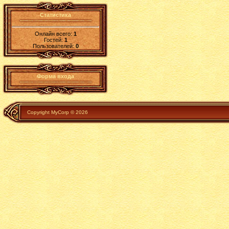
Статистика
Онлайн всего:
1
Гостей:
1
Пользователей:
0
Форма входа
Copyright MyCorp © 2026