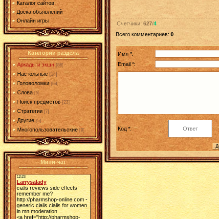
Каталог сайтов
Доска объявлений
Онлайн игры
Счетчики
:
627
/
4
Всего комментариев
:
0
Категории раздела
Имя *:
Email *:
Аркады и экшн
[86]
Настольные
[14]
Головоломки
[64]
Слова
[5]
Поиск предметов
[23]
Стратегии
[7]
Другие
[5]
Код *:
Многопользовательские
[9]
Мини-чат