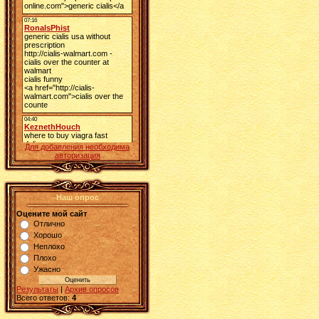
Для добавления необходима
авторизация
Наш опрос
Оцените мой сайт
Отлично
Хорошо
Неплохо
Плохо
Ужасно
Результаты
|
Архив опросов
Всего ответов:
4