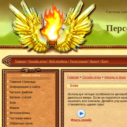
Система са
Перс
Главная
|
Онлайн игры
|
Мой профиль
|
Регистрация
|
Выход
|
Вход
Меню сайта
Главная
»
Онлайн игры
»
Аркады и экшн
Главная страница
Gride
Информация о сайте
Каталог файлов
Используя четыре особенности автомоби
Каталог статей
двигаться вверх. Если он покатится наза
начинать все сначала. Делайте улучше
Блог
становитесь царем горы!
Форум
Фотоальбомы
Гостевая книга
Играть онлайн
Обратная связь